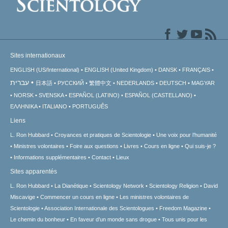
Sites internationaux
ENGLISH (US/International)
ENGLISH (United Kingdom)
DANSK
FRANÇAIS
עברית
日本語
РУССКИЙ
繁體中文
NEDERLANDS
DEUTSCH
MAGYAR
NORSK
SVENSKA
ESPAÑOL (LATINO)
ESPAÑOL (CASTELLANO)
ΕΛΛΗΝΙΚA
ITALIANO
PORTUGUÊS
Liens
L. Ron Hubbard
Croyances et pratiques de Scientologie
Une voix pour l’humanité
Ministres volontaires
Foire aux questions
Livres
Cours en ligne
Qui suis-je ?
Informations supplémentaires
Contact
Lieux
Sites apparentés
L. Ron Hubbard
La Dianétique
Scientology Network
Scientology Religion
David
Miscavige
Commencer un cours en ligne
Les ministres volontaires de
Scientologie
Association Internationale des Scientologues
Freedom Magazine
Le chemin du bonheur
En faveur d’un monde sans drogue
Tous unis pour les