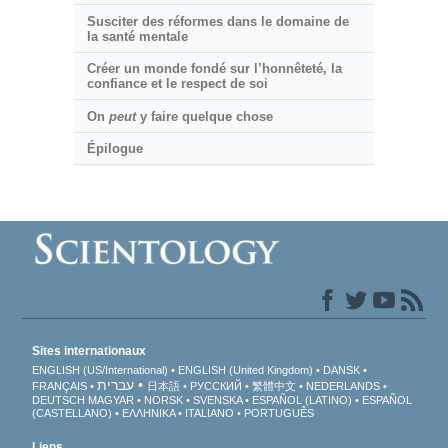
Susciter des réformes dans le domaine de
la santé mentale
Créer un monde fondé sur l’honnêteté, la
confiance et le respect de soi
On
peut
y faire quelque chose
Épilogue
Sites internationaux
ENGLISH (US/International)
ENGLISH (United Kingdom)
DANSK
עברית
FRANÇAIS
日本語
РУССКИЙ
繁體中文
NEDERLANDS
DEUTSCH
MAGYAR
NORSK
SVENSKA
ESPAÑOL (LATINO)
ESPAÑOL
(CASTELLANO)
ΕΛΛΗΝΙΚA
ITALIANO
PORTUGUÊS
Liens