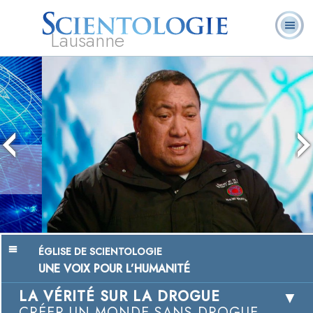
Lausanne
Qu’est-ce que la
Ministres
Foire aux
L. Ron Hubbard
Livres
Scientologie ?
volontaires
questions
Chairman, Mangere Maori Wardens
Association
Regarder la vidéo
ÉGLISE DE SCIENTOLOGIE
UNE VOIX POUR L’HUMANITÉ
LA VÉRITÉ SUR LA DROGUE
CRÉER UN MONDE SANS DROGUE