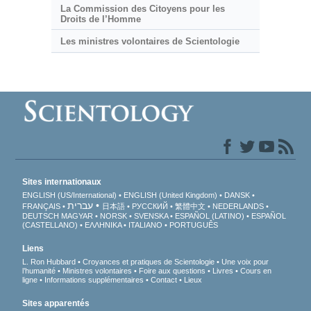
La Commission des Citoyens pour les
Droits de l’Homme
Les ministres volontaires de Scientologie
Sites internationaux
ENGLISH (US/International)
ENGLISH (United Kingdom)
DANSK
עברית
FRANÇAIS
日本語
РУССКИЙ
繁體中文
NEDERLANDS
DEUTSCH
MAGYAR
NORSK
SVENSKA
ESPAÑOL (LATINO)
ESPAÑOL
(CASTELLANO)
ΕΛΛΗΝΙΚA
ITALIANO
PORTUGUÊS
Liens
L. Ron Hubbard
Croyances et pratiques de Scientologie
Une voix pour
l’humanité
Ministres volontaires
Foire aux questions
Livres
Cours en
ligne
Informations supplémentaires
Contact
Lieux
Sites apparentés