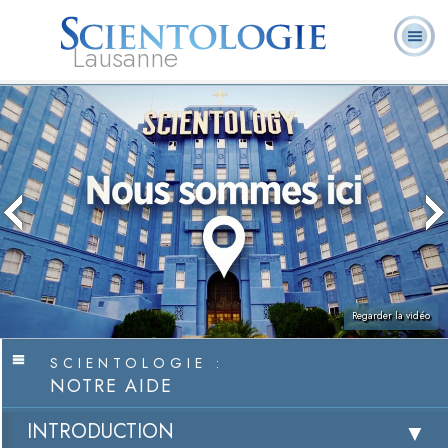
Lausanne
Qu’est-ce que la
Ministres
Foire aux
L. Ron Hubbard
Livres
Scientologie ?
volontaires
questions
Regarder la vidéo
SCIENTOLOGIE :
NOTRE AIDE
INTRODUCTION