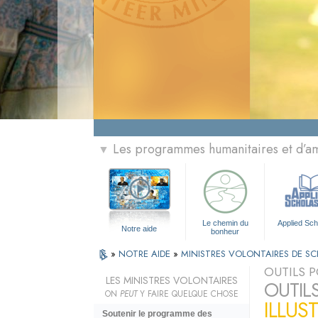
Les programmes humanitaires et d’am
▼
Le chemin du
Applied Sch
Notre aide
bonheur
»
NOTRE AIDE
»
MINISTRES VOLONTAIRES DE S
OUTILS P
LES MINISTRES VOLONTAIRES
OUTIL
ON
PEUT
Y FAIRE QUELQUE CHOSE
ILLUS
Soutenir le programme des