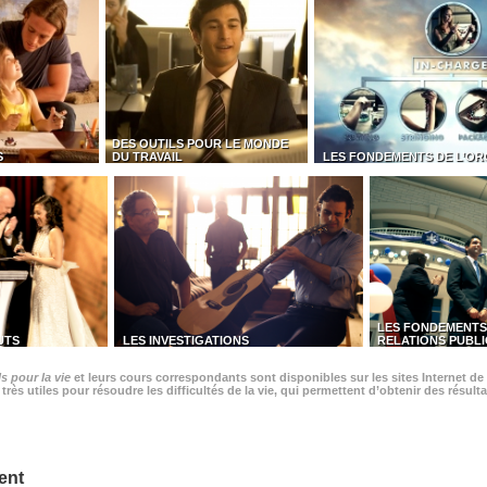
DES OUTILS POUR LE MONDE
S
DU TRAVAIL
LES FONDEMENTS DE L’OR
LES FONDEMENTS
UTS
LES INVESTIGATIONS
RELATIONS PUBL
s pour la vie
et leurs cours correspondants sont disponibles sur les sites Internet de 
rès utiles pour résoudre les difficultés de la vie, qui permettent d’obtenir des résulta
ent