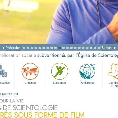
Précédent
Suivant
élioration sociale
subventionnés par l’Église de Scientolo
olastics
Criminon
Narconon
Antidrogue
Les dro
l’Ho
CIENTOLOGIE
OUR LA VIE
S DE SCIENTOLOGIE
TRÉS SOUS FORME DE FILM