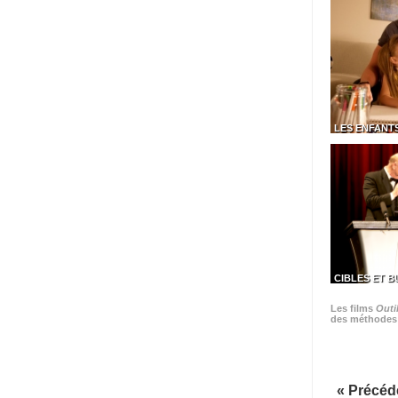
LES ENFANT
CIBLES ET B
Les films
Outil
des méthodes t
« Précéd