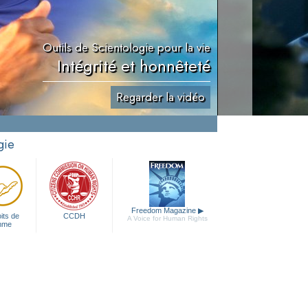
Outils de Scientologie pour la vie
Intégrité et honnêteté
Regarder la vidéo
gie
Freedom Magazine
▶
its de
CCDH
A Voice for Human Rights
mme