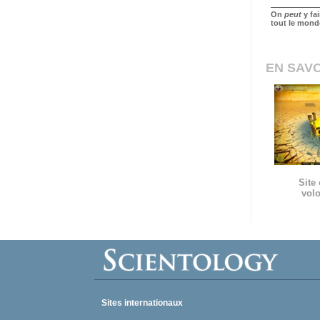
On
peut
y fa
tout le mond
EN SAVO
Site 
volo
Sites internationaux