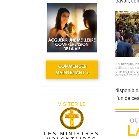
travail, co
En Afrique, le
COMMENCER
utilisent leur 
MAINTENANT »
une aide indiv
autres à faire
disponibles
l’un de ce
VISITER LE
OU
L
LES MINISTRES