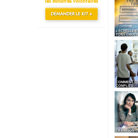
les ministres volontaires
DEMANDER LE KIT »
L’ÉCHELLE D
TONS ÉMOTI
COMMENT R
CONFLITS
LA RAISON D