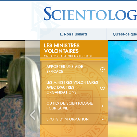
L. Ron Hubbard
Qu’est-ce que 
LES MINISTRES
VOLONTAIRES
ON
PEUT
Y FAIRE QUELQUE CHOSE
APPORTER UNE AIDE
EFFICACE
LES MINISTRES VOLONTAIRES
AVEC D’AUTRES
ORGANISATIONS
OUTILS DE SCIENTOLOGIE
POUR LA VIE
SPOTS D’INFORMATION