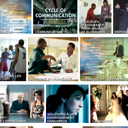
PROCÉDÉS
D’ASSISTANCE
ES
POUR MALADIES
ONNELS
COMMUNICATION
ET BLESSURES
RÉPONS
ÉSOUDRE LES
INTÉGRITÉ ET HONNÊTETÉ
L’ÉTHIQUE ET LES CONDITI
SOLUTIONS À UN
ENVIRONNEMENT
E L’OPPRESSION
DANGEREUX
LE MARIAGE