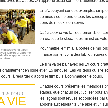
nflits avec les autres. On apprend aussi comment atteindre des ob
En s’appuyant sur des exemples simples t
de mieux comprendre tous les concepts
donc de mieux s’en servir.
Outils pour la vie
fait également bien c
en pratique le slogan des ministres vol
Pour mettre le film à la portée de millio
s ministres volontaires
savoir-faire pour apporter
financé son envoi à des bibliothèques d
iduelle et apprendre aux
 de même.
Le film va de pair avec les 19 cours gra
 gratuitement en ligne et en 15 langues. Les visiteurs du site sont
s cours, à regarder d’abord le film puis à commencer le cours.
Chaque cours présente les méthodes pré
étapes, que chacun peut utiliser pour am
TILS POUR
A VIE
les leçons sont revues et corrigées par 
apporte aux étudiants une aide et un sui