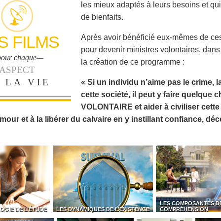
les mieux adaptés à leurs besoins et qui
de bienfaits.
S FILMS
Après avoir bénéficié eux-mêmes de ces
pour devenir ministres volontaires, dan
our chaque—
la création de ce programme :
ASPECT
 LA VIE
« Si un individu n’aime pas le crime, la
cette société, il peut y faire quelque
VOLONTAIRE et aider à civiliser cette 
mour et à la libérer du calvaire en y instillant confiance, dé
LES COMPOSANTES D
OGIE DE L’ÉTUDE
LES DYNAMIQUES DE L’EXISTENCE
COMPRÉHENSION