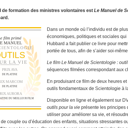
 de formation des ministres volontaires est
Le Manuel de S
ard.
Dans un monde où l’individu est de plus
économiques, politiques et sociales qu
e film primé
LE MANUEL
Hubbard a fait publier ce livre pour met
CIENTOLOGIE
portée de tous, afin de s’aider soi-même 
UTILS
UR LA VIE
Le film Le Manuel de Scientologie : outil
séquences filmées correspondant aux c
PRIX AVA
DE PLATINE
En produisant ce film de deux heures et 
RIX MARCOM
DE PLATINE
outils fondamentaux de Scientologie à la
RIX AURORA
LATINE DU MEILLEUR FILM
Disponible en ligne et également sur DV
outils pour la vie
présente les principes
utiliser pour améliorer sa vie, et résoudre
de couple ou d’éducation des enfants, situations stressantes 