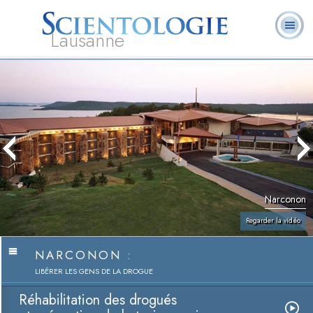
Lausanne
Qu’est-ce que la
Ministres
Foire aux
L. Ron Hubbard
Livres
Scientologie ?
volontaires
questions
Narconon
Regarder la vidéo
NARCONON :
LIBÉRER LES GENS DE LA DROGUE
Réhabilitation des drogués