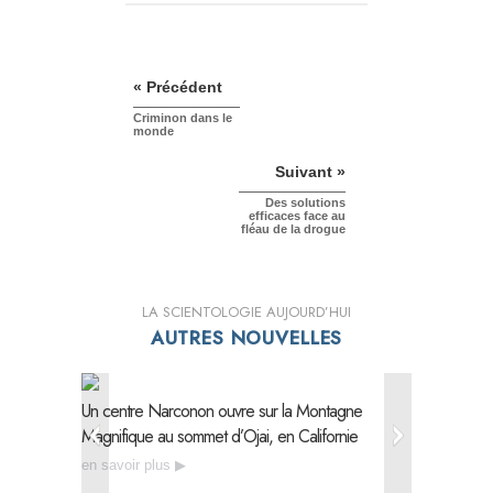
« Précédent
Criminon dans le
monde
Suivant »
Des solutions
efficaces face au
fléau de la drogue
LA SCIENTOLOGIE AUJOURD’HUI
AUTRES NOUVELLES
Un centre Narconon ouvre sur la Montagne
Narconon
Magnifique au sommet d’Ojai, en Californie
urgents d
en savoir plus
en savoi