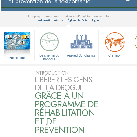
et prévention de la toxicomanie
Les programmes humanitaires et d’amélioration sociale
subventionnés par l’Église de Scientologie
▼
Le chemin du
Applied Scholastics
Criminon
Notre aide
bonheur
INTRODUCTION
LIBÉRER LES GENS
DE LA DROGUE
GRÂCE À UN
PROGRAMME DE
RÉHABILITATION
ET DE
PRÉVENTION