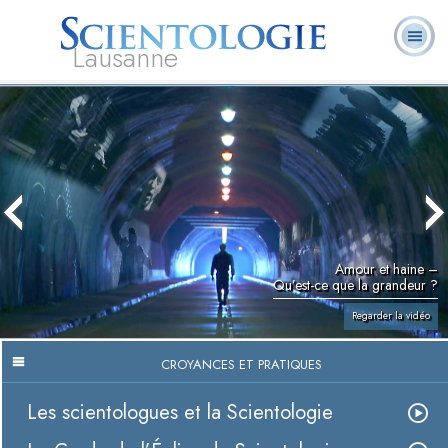
Lausanne
Qu’est-ce que la
Ministres
Foire aux
L. Ron Hubbard
Livres
Scientologie ?
volontaires
questions
Amour et haine –
Qu’est-ce que la grandeur ?
Regarder la vidéo
CROYANCES ET PRATIQUES
Les scientologues et la Scientologie