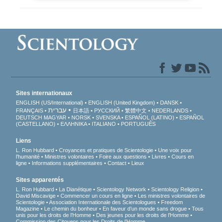
Sites internationaux
ENGLISH (US/International)
ENGLISH (United Kingdom)
DANSK
עברית
FRANÇAIS
日本語
РУССКИЙ
繁體中文
NEDERLANDS
DEUTSCH
MAGYAR
NORSK
SVENSKA
ESPAÑOL (LATINO)
ESPAÑOL
(CASTELLANO)
ΕΛΛΗΝΙΚA
ITALIANO
PORTUGUÊS
Liens
L. Ron Hubbard
Croyances et pratiques de Scientologie
Une voix pour
l’humanité
Ministres volontaires
Foire aux questions
Livres
Cours en
ligne
Informations supplémentaires
Contact
Lieux
Sites apparentés
L. Ron Hubbard
La Dianétique
Scientology Network
Scientology Religion
David Miscavige
Commencer un cours en ligne
Les ministres volontaires de
Scientologie
Association Internationale des Scientologues
Freedom
Magazine
Le chemin du bonheur
En faveur d’un monde sans drogue
Tous
unis pour les droits de l’Homme
Des jeunes pour les droits de l’Homme
Commission des Citoyens pour les Droits de l’Homme