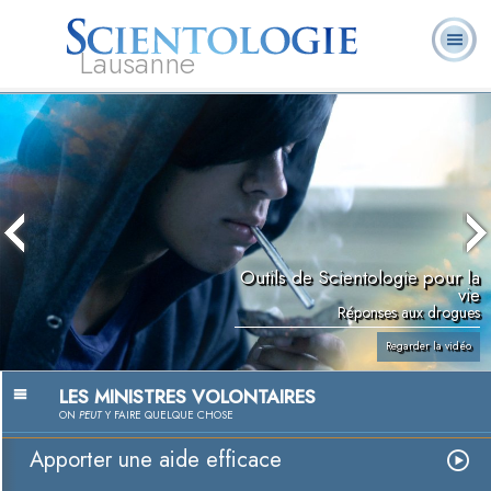
Lausanne
Qu’est-ce que la
Ministres
Foire aux
L. Ron Hubbard
Livres
Scientologie ?
volontaires
questions
Outils de Scientologie pour la
vie
Réponses aux drogues
Regarder la vidéo
LES MINISTRES VOLONTAIRES
ON
PEUT
Y FAIRE QUELQUE CHOSE
Apporter une aide efficace