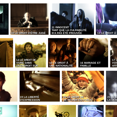
11 INNOCENT
TANT QUE LA CULPABILITÉ
10 LE DROIT D’ÊTRE JUGÉ
N’A PAS ÉTÉ PROUVÉE
12 LE DROIT À
14 LE DROIT DE
17 
VIVRE DANS
15 LE DROIT À
16 MARIAGE ET
VO
UN ENDROIT SÛR
UNE NATIONALITÉ
FAMILLE
AFF
É
19 LA LIBERTÉ
20 LE DROIT DE
21 LE 
D’EXPRESSION
SE RÉUNIR EN PUBLIC
LA DÉ