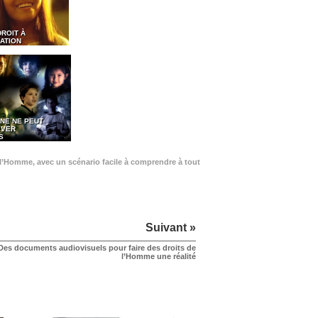
DROIT À
ATION
NE NE PEUT
EVER
S
de l’Homme, avec un scénario facile à comprendre à tout
Suivant »
Des documents audiovisuels pour faire des droits de
l’Homme une réalité