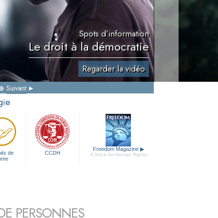
Spots d’information
Le droit à la démocratie
Regarder la vidéo
Suivant
gie
Freedom Magazine
▶
its de
CCDH
A Voice for Human Rights
mme
S DE PERSONNES