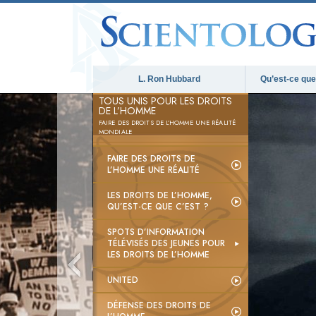
L. Ron Hubbard
Qu’est-ce que 
TOUS UNIS POUR LES DROITS
DE L’HOMME
FAIRE DES DROITS DE L’HOMME UNE RÉALITÉ
MONDIALE
FAIRE DES DROITS DE
L’HOMME UNE RÉALITÉ
LES DROITS DE L’HOMME,
QU’EST-CE QUE C’EST ?
SPOTS D’INFORMATION
TÉLÉVISÉS DES JEUNES POUR
LES DROITS DE L’HOMME
UNITED
DÉFENSE DES DROITS DE