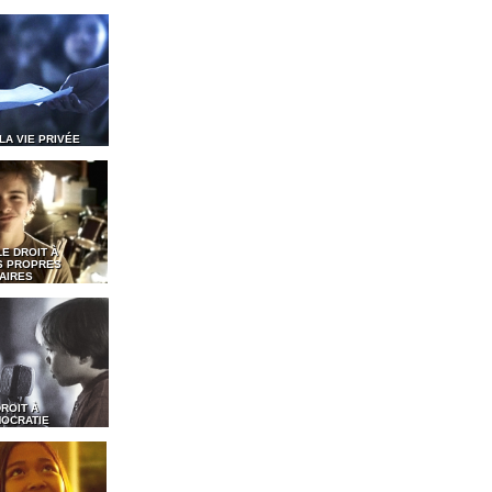
 LA VIE PRIVÉE
LE DROIT À
S PROPRES
AIRES
DROIT À
MOCRATIE