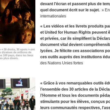
devant l’écran et passent plus de te
quel document écrit sur le sujet.
» Ens
internationales
« Les vidéos et les livrets produits p
et United for Human Rights peuvent êt
et privées, car ils simplifient la Décla
document vital devient compréhensibl
o « 30 droits, 30 spots » ont
lycées. Je félicite ces associations pou
s dizaines de millions de
s 100 pays, dans les lieux
ces outils auprès des institutions édu
es plus divers.
des Nations Unies fortes
« Grâce à vos remarquables outils édu
l’ensemble des 30 articles de la Décla
l’Homme et tous les documents pédag
stimulants pour les élèves, conçus p
leurs communautés respectives, l’as