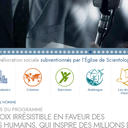
t
élioration sociale
subventionnés par l’Église de Scientolo
olastics
Criminon
Narconon
Antidrogue
Les dro
l’Ho
E L’HOMME
S DU PROGRAMME
IX IRRÉSISTIBLE EN FAVEUR DES
S HUMAINS, QUI INSPIRE DES MILLION