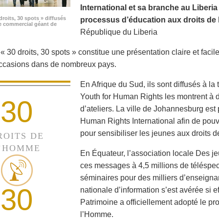
International et sa branche au Liberi
droits, 30 spots » diffusés
processus d’éducation aux droits de 
e commercial géant de
République du Liberia
 30 droits, 30 spots » constitue une présentation claire et facile
occasions dans de nombreux pays.
En Afrique du Sud, ils sont diffusés à la
Youth for Human Rights les montrent à de
30
d’ateliers. La ville de Johannesburg est 
Human Rights International afin de pouvo
pour sensibiliser les jeunes aux droits 
ROITS DE
’HOMME
En Équateur, l’association locale Des je
ces messages à 4,5 millions de téléspec
séminaires pour des milliers d’enseigna
30
nationale d’information s’est avérée si e
Patrimoine a officiellement adopté le p
l’Homme.