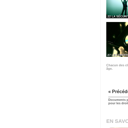
22 LA SÉCURI
27 LES DROIT
Chacun des cli
âge.
« Précéd
Documents p
pour les dro
EN SAVO