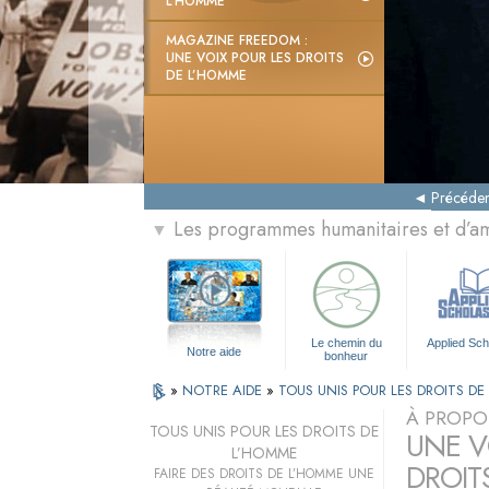
L’HOMME
MAGAZINE FREEDOM :
UNE VOIX POUR LES DROITS
DE L’HOMME
Précéden
Les programmes humanitaires et d’am
▼
Le chemin du
Applied Sch
Notre aide
bonheur
»
NOTRE AIDE
»
TOUS UNIS POUR LES DROITS D
À PROPO
TOUS UNIS POUR LES DROITS DE
UNE VO
L’HOMME
DROIT
FAIRE DES DROITS DE L’HOMME UNE