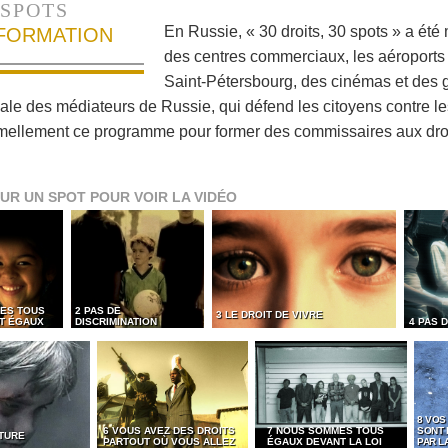
SPOTS
En Russie, « 30 droits, 30 spots » a été
NFORMATION
des centres commerciaux, les aéroports 
Saint-Pétersbourg, des cinémas et des g
nale des médiateurs de Russie, qui défend les citoyens contre le
mellement ce programme pour former des commissaires aux dro
UR UN SPOT POUR VOIR LA VIDÉO
ES TOUS
2 PAS DE
3 LE DROIT DE VIVRE
ET ÉGAUX
DISCRIMINATION
4 PAS 
8 VOS
6 VOUS AVEZ DES DROITS
7 NOUS SOMMES TOUS
SONT
RTURE
PARTOUT OÙ VOUS ALLEZ
ÉGAUX DEVANT LA LOI
PAR LA