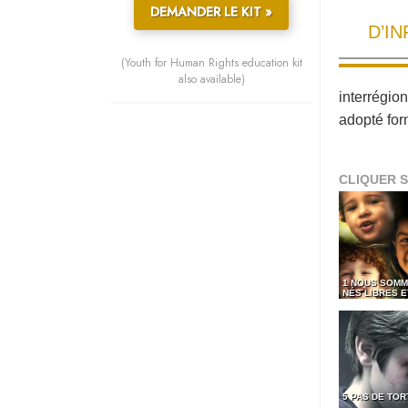
DEMANDER LE KIT »
D’I
(Youth for Human Rights education kit
also available)
interrégio
adopté for
CLIQUER S
1 NOUS SOMM
NÉS LIBRES 
5 PAS DE TO