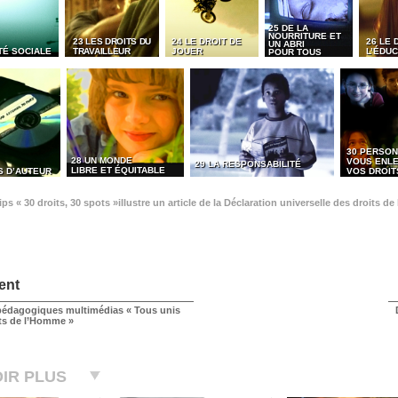
25 DE LA
NOURRITURE ET
23 LES DROITS DU
24 LE DROIT DE
26 LE 
UN ABRI
TÉ SOCIALE
TRAVAILLEUR
JOUER
L’ÉDUC
POUR TOUS
30 PERSON
28 UN MONDE
VOUS ENL
29 LA RESPONSABILITÉ
LIBRE ET ÉQUITABLE
S D’AUTEUR
VOS DROIT
ps « 30 droits, 30 spots »illustre un article de la Déclaration universelle des droits 
ent
édagogiques multimédias « Tous unis
its de l’Homme »
IR PLUS