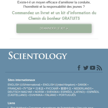
Existe-t-il un moyen efficace d’améliorer la conduite,
l’honnêteté et la responsabilité des jeunes ?
Commandez un livret et un kit d’information du
Chemin du bonheur
GRATUITS
DEMANDER LE KIT »
Sites internationaux
ENGLISH (US/International)
ENGLISH (United Kingdom)
DANSK
עברית
FRANÇAIS
日本語
РУССКИЙ
繁體中文
NEDERLANDS
DEUTSCH
MAGYAR
NORSK
SVENSKA
ESPAÑOL (LATINO)
ESPAÑOL
(CASTELLANO)
ΕΛΛΗΝΙΚA
ITALIANO
PORTUGUÊS
Liens
L. Ron Hubbard
Croyances et pratiques de Scientologie
Une voix pour