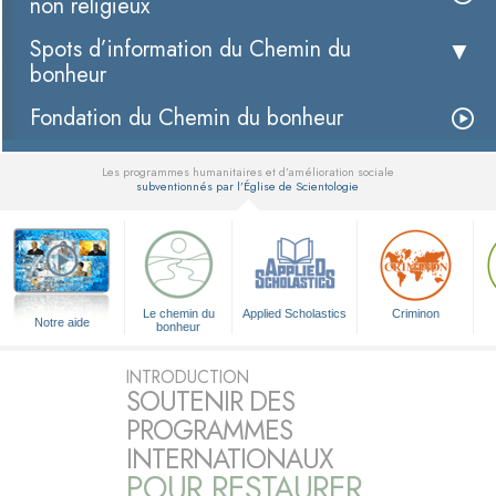
non religieux
Spots d’information du Chemin du
bonheur
Fondation du Chemin du bonheur
Les programmes humanitaires et d’amélioration sociale
subventionnés par l’Église de Scientologie
▼
Le chemin du
Applied Scholastics
Criminon
Notre aide
bonheur
INTRODUCTION
SOUTENIR DES
PROGRAMMES
INTERNATIONAUX
POUR RESTAURER