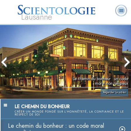
Lausanne
Qu’est-ce que la
Ministres
Foire aux
L. Ron Hubbard
Livres
Scientologie ?
volontaires
questions
Le chemin du bonheur : un code
moral non religieux
Regarder la vidéo
LE CHEMIN DU BONHEUR
CRÉER UN MONDE FONDÉ SUR L’HONNÊTETÉ, LA CONFIANCE ET LE
RESPECT DE SOI
Le chemin du bonheur : un code moral