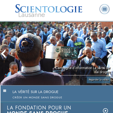
Lausanne
Qu’est-ce que la
Ministres
Foire aux
L. Ron Hubbard
Livres
Scientologie ?
volontaires
questions
Campagne d’information La vérité sur
la drogue
Regarder la vidéo
LA VÉRITÉ SUR LA DROGUE
CRÉER UN MONDE SANS DROGUE
LA FONDATION POUR UN