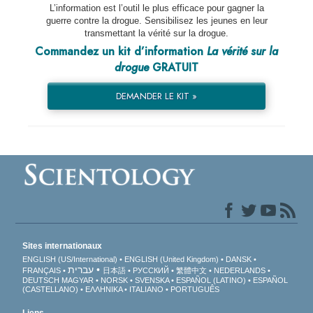
L’information est l’outil le plus efficace pour gagner la
guerre contre la drogue. Sensibilisez les jeunes en leur
transmettant la vérité sur la drogue.
Commandez un kit d’information
La vérité sur la
drogue
GRATUIT
DEMANDER LE KIT »
Sites internationaux
ENGLISH (US/International)
ENGLISH (United Kingdom)
DANSK
עברית
FRANÇAIS
日本語
РУССКИЙ
繁體中文
NEDERLANDS
DEUTSCH
MAGYAR
NORSK
SVENSKA
ESPAÑOL (LATINO)
ESPAÑOL
(CASTELLANO)
ΕΛΛΗΝΙΚA
ITALIANO
PORTUGUÊS
Liens