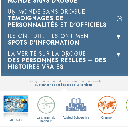
MONDE SANS DROGUE
UN MONDE SANS DROGUE :
TÉMOIGNAGES DE
PERSONNALITÉS ET D’OFFICIELS
ILS ONT DIT… ILS ONT MENTI
SPOTS D’INFORMATION
LA VÉRITÉ SUR LA DROGUE
DES PERSONNES RÉELLES – DES
HISTOIRES VRAIES
Les programmes humanitaires et d’amélioration sociale
subventionnés par l’Église de Scientologie
▼
Le chemin du
Applied Scholastics
Criminon
Notre aide
bonheur