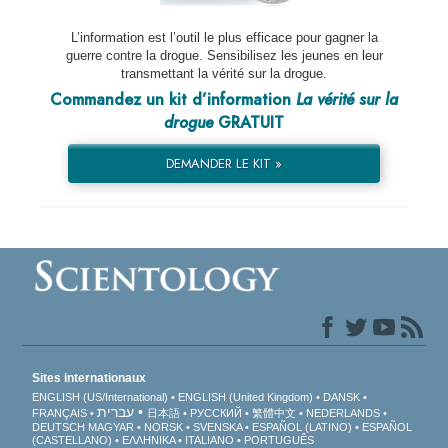
L’information est l’outil le plus efficace pour gagner la
guerre contre la drogue. Sensibilisez les jeunes en leur
transmettant la vérité sur la drogue.
Commandez un kit d’information
La vérité sur la
drogue
GRATUIT
DEMANDER LE KIT »
Sites internationaux
ENGLISH (US/International)
ENGLISH (United Kingdom)
DANSK
עברית
FRANÇAIS
日本語
РУССКИЙ
繁體中文
NEDERLANDS
DEUTSCH
MAGYAR
NORSK
SVENSKA
ESPAÑOL (LATINO)
ESPAÑOL
(CASTELLANO)
ΕΛΛΗΝΙΚA
ITALIANO
PORTUGUÊS