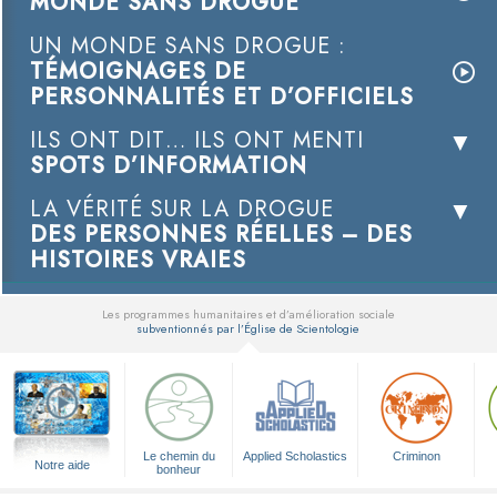
MONDE SANS DROGUE
UN MONDE SANS DROGUE :
TÉMOIGNAGES DE
PERSONNALITÉS ET D’OFFICIELS
ILS ONT DIT… ILS ONT MENTI
SPOTS D’INFORMATION
LA VÉRITÉ SUR LA DROGUE
DES PERSONNES RÉELLES – DES
HISTOIRES VRAIES
Les programmes humanitaires et d’amélioration sociale
subventionnés par l’Église de Scientologie
▼
Le chemin du
Applied Scholastics
Criminon
Notre aide
bonheur