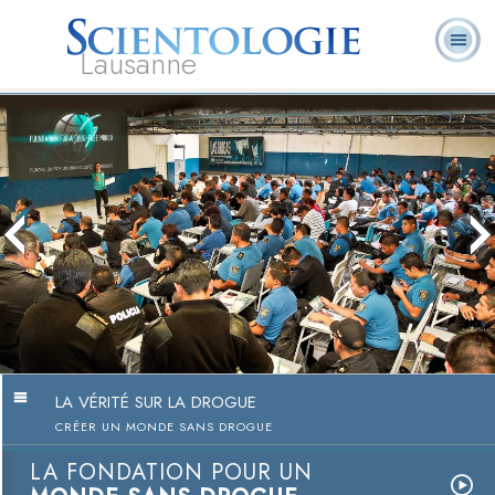
Lausanne
Qu’est-ce que la
Ministres
Foire aux
L. Ron Hubbard
Livres
Scientologie ?
volontaires
questions
LA VÉRITÉ SUR LA DROGUE
CRÉER UN MONDE SANS DROGUE
LA FONDATION POUR UN