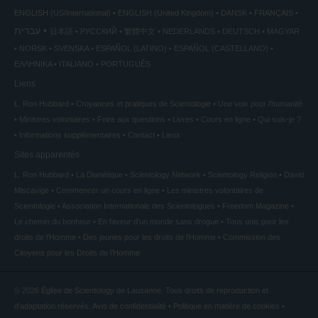
ENGLISH (US/International)
ENGLISH (United Kingdom)
DANSK
FRANÇAIS
עברית
日本語
РУССКИЙ
繁體中文
NEDERLANDS
DEUTSCH
MAGYAR
NORSK
SVENSKA
ESPAÑOL (LATINO)
ESPAÑOL (CASTELLANO)
ΕΛΛΗΝΙΚA
ITALIANO
PORTUGUÊS
Liens
L. Ron Hubbard
Croyances et pratiques de Scientologie
Une voix pour l’humanité
Ministres volontaires
Foire aux questions
Livres
Cours en ligne
Qui suis-je ?
Informations supplémentaires
Contact
Lieux
Sites apparentés
L. Ron Hubbard
La Dianétique
Scientology Network
Scientology Religion
David
Miscavige
Commencer un cours en ligne
Les ministres volontaires de
Scientologie
Association Internationale des Scientologues
Freedom Magazine
Le chemin du bonheur
En faveur d’un monde sans drogue
Tous unis pour les
droits de l’Homme
Des jeunes pour les droits de l’Homme
Commission des
Citoyens pour les Droits de l’Homme
© 2026
Église de Scientology de Lausanne.
Tous droits de reproduction et
d’adaptation réservés.
Avis de confidentialité
•
Politique en matière de cookies
•