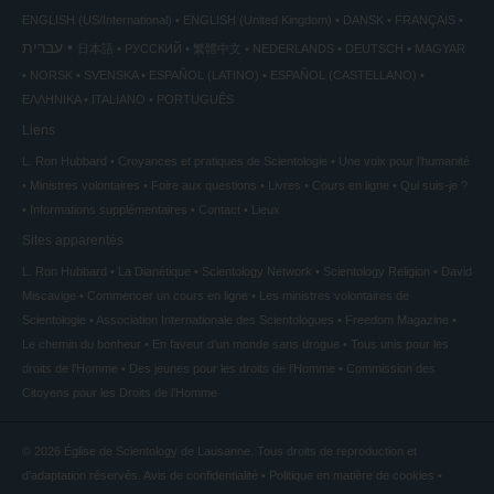
ENGLISH (US/International)
ENGLISH (United Kingdom)
DANSK
FRANÇAIS
עברית
日本語
РУССКИЙ
繁體中文
NEDERLANDS
DEUTSCH
MAGYAR
NORSK
SVENSKA
ESPAÑOL (LATINO)
ESPAÑOL (CASTELLANO)
ΕΛΛΗΝΙΚA
ITALIANO
PORTUGUÊS
Liens
L. Ron Hubbard
Croyances et pratiques de Scientologie
Une voix pour l’humanité
Ministres volontaires
Foire aux questions
Livres
Cours en ligne
Qui suis-je ?
Informations supplémentaires
Contact
Lieux
Sites apparentés
L. Ron Hubbard
La Dianétique
Scientology Network
Scientology Religion
David
Miscavige
Commencer un cours en ligne
Les ministres volontaires de
Scientologie
Association Internationale des Scientologues
Freedom Magazine
Le chemin du bonheur
En faveur d’un monde sans drogue
Tous unis pour les
droits de l’Homme
Des jeunes pour les droits de l’Homme
Commission des
Citoyens pour les Droits de l’Homme
© 2026
Église de Scientology de Lausanne.
Tous droits de reproduction et
d’adaptation réservés.
Avis de confidentialité
•
Politique en matière de cookies
•