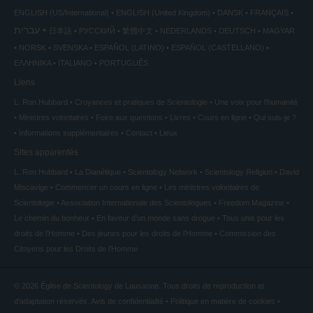
ENGLISH (US/International)
ENGLISH (United Kingdom)
DANSK
FRANÇAIS
עברית
日本語
РУССКИЙ
繁體中文
NEDERLANDS
DEUTSCH
MAGYAR
NORSK
SVENSKA
ESPAÑOL (LATINO)
ESPAÑOL (CASTELLANO)
ΕΛΛΗΝΙΚA
ITALIANO
PORTUGUÊS
Liens
L. Ron Hubbard
Croyances et pratiques de Scientologie
Une voix pour l’humanité
Ministres volontaires
Foire aux questions
Livres
Cours en ligne
Qui suis-je ?
Informations supplémentaires
Contact
Lieux
Sites apparentés
L. Ron Hubbard
La Dianétique
Scientology Network
Scientology Religion
David
Miscavige
Commencer un cours en ligne
Les ministres volontaires de
Scientologie
Association Internationale des Scientologues
Freedom Magazine
Le chemin du bonheur
En faveur d’un monde sans drogue
Tous unis pour les
droits de l’Homme
Des jeunes pour les droits de l’Homme
Commission des
Citoyens pour les Droits de l’Homme
© 2026
Église de Scientology de Lausanne.
Tous droits de reproduction et
d’adaptation réservés.
Avis de confidentialité
•
Politique en matière de cookies
•