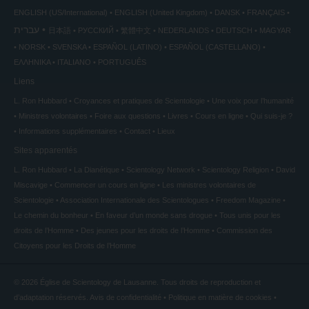
ENGLISH (US/International)
ENGLISH (United Kingdom)
DANSK
FRANÇAIS
עברית
日本語
РУССКИЙ
繁體中文
NEDERLANDS
DEUTSCH
MAGYAR
NORSK
SVENSKA
ESPAÑOL (LATINO)
ESPAÑOL (CASTELLANO)
ΕΛΛΗΝΙΚA
ITALIANO
PORTUGUÊS
Liens
L. Ron Hubbard
Croyances et pratiques de Scientologie
Une voix pour l’humanité
Ministres volontaires
Foire aux questions
Livres
Cours en ligne
Qui suis-je ?
Informations supplémentaires
Contact
Lieux
Sites apparentés
L. Ron Hubbard
La Dianétique
Scientology Network
Scientology Religion
David
Miscavige
Commencer un cours en ligne
Les ministres volontaires de
Scientologie
Association Internationale des Scientologues
Freedom Magazine
Le chemin du bonheur
En faveur d’un monde sans drogue
Tous unis pour les
droits de l’Homme
Des jeunes pour les droits de l’Homme
Commission des
Citoyens pour les Droits de l’Homme
© 2026
Église de Scientology de Lausanne.
Tous droits de reproduction et
d’adaptation réservés.
Avis de confidentialité
•
Politique en matière de cookies
•