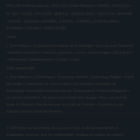
ENGLISH (US/International)
ENGLISH (United Kingdom)
DANSK
FRANÇAIS
עברית
日本語
РУССКИЙ
繁體中文
NEDERLANDS
DEUTSCH
MAGYAR
NORSK
SVENSKA
ESPAÑOL (LATINO)
ESPAÑOL (CASTELLANO)
ΕΛΛΗΝΙΚA
ITALIANO
PORTUGUÊS
Liens
L. Ron Hubbard
Croyances et pratiques de Scientologie
Une voix pour l’humanité
Ministres volontaires
Foire aux questions
Livres
Cours en ligne
Qui suis-je ?
Informations supplémentaires
Contact
Lieux
Sites apparentés
L. Ron Hubbard
La Dianétique
Scientology Network
Scientology Religion
David
Miscavige
Commencer un cours en ligne
Les ministres volontaires de
Scientologie
Association Internationale des Scientologues
Freedom Magazine
Le chemin du bonheur
En faveur d’un monde sans drogue
Tous unis pour les
droits de l’Homme
Des jeunes pour les droits de l’Homme
Commission des
Citoyens pour les Droits de l’Homme
© 2026
Église de Scientology de Lausanne.
Tous droits de reproduction et
d’adaptation réservés.
Avis de confidentialité
•
Politique en matière de cookies
•