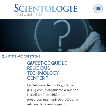
Lausanne
Qu’est-ce que la
Ministres
Foire aux
L. Ron Hubbard
Livres
Scientologie ?
volontaires
questions
»
FOIRE AUX QUESTIONS
QU’EST-CE QUE LE
RELIGIOUS
TECHNOLOGY
CENTER ?
Le Religious Technology Center
(RTC) est un organisme à but non
lucratif créé en 1982 pour
préserver, maintenir et protéger la
religion de Scientologie, il