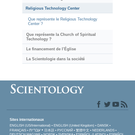
Religious Technology Center
Que représente le Religious Technology
Center ?
Que représente la Church of Spiritual
Technology ?
Le financement de l’Église
La Scientologie dans la société
Sites internationaux
ENGLISH (US/International)
ENGLISH (United Kingdom)
DANSK
עברית
FRANÇAIS
日本語
РУССКИЙ
繁體中文
NEDERLANDS
DEUTSCH
MAGYAR
NORSK
SVENSKA
ESPAÑOL (LATINO)
ESPAÑOL