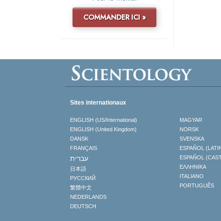
COMMANDER ICI »
Sites internationaux
ENGLISH (US/International)
MAGYAR
ENGLISH (United Kingdom)
NORSK
DANSK
SVENSKA
FRANÇAIS
ESPAÑOL (LATI
עברית
ESPAÑOL (CAS
ΕΛΛΗΝΙΚA
日本語
ITALIANO
РУССКИЙ
PORTUGUÊS
繁體中文
NEDERLANDS
DEUTSCH