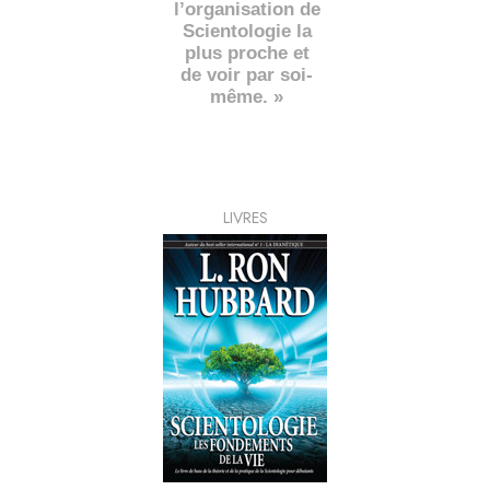
l’organisation de
Scientologie la
plus proche et
de voir par soi-
même. »
LIVRES