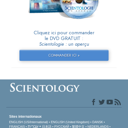
Cliquez ici pour commander
le DVD GRATUIT :
Scientologie : un aperçu
COMMANDER ICI »
Sites internationaux
ENGLISH (US/International)
ENGLISH (United Kingdom)
DANSK
עברית
FRANÇAIS
日本語
РУССКИЙ
繁體中文
NEDERLANDS