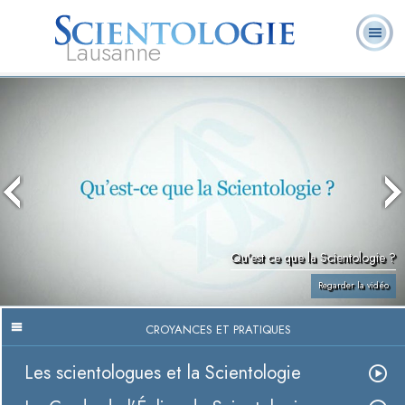
Lausanne
Qu’est-ce que la
Ministres
Foire aux
L. Ron Hubbard
Livres
Scientologie ?
volontaires
questions
Qu’est ce que la Scientologie ?
Regarder la vidéo
CROYANCES ET PRATIQUES
Les scientologues et la Scientologie