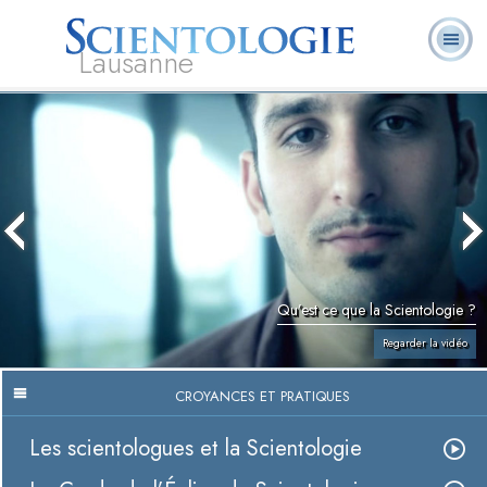
Lausanne
Qu’est-ce que la
Ministres
Foire aux
L. Ron Hubbard
Livres
Scientologie ?
volontaires
questions
Qu’est ce que la Scientologie ?
Regarder la vidéo
CROYANCES ET PRATIQUES
Les scientologues et la Scientologie