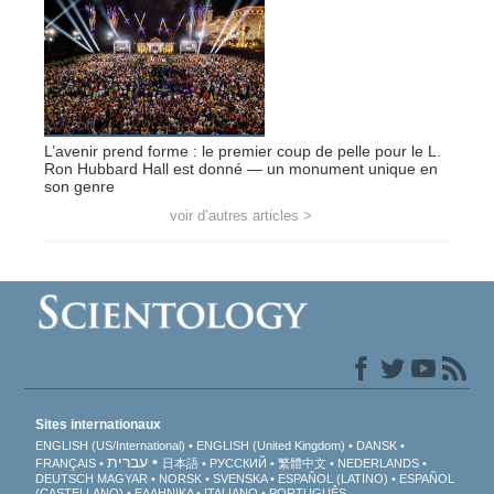
L’avenir prend forme : le premier coup de pelle pour le L.
Ron Hubbard Hall est donné — un monument unique en
son genre
voir d’autres articles >
Sites internationaux
ENGLISH (US/International)
ENGLISH (United Kingdom)
DANSK
עברית
FRANÇAIS
日本語
РУССКИЙ
繁體中文
NEDERLANDS
DEUTSCH
MAGYAR
NORSK
SVENSKA
ESPAÑOL (LATINO)
ESPAÑOL
(CASTELLANO)
ΕΛΛΗΝΙΚA
ITALIANO
PORTUGUÊS