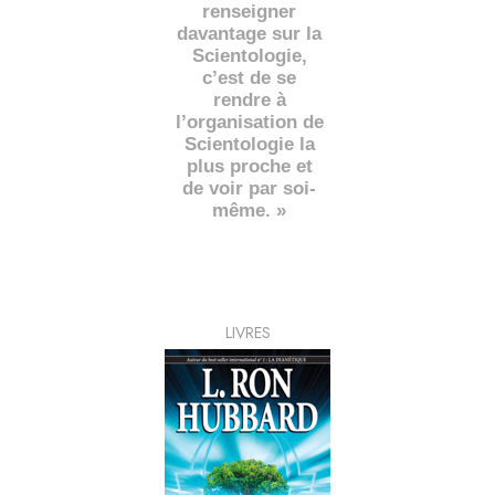
renseigner
davantage sur la
Scientologie,
c’est de se
rendre à
l’organisation de
Scientologie la
plus proche et
de voir par soi-
même. »
LIVRES