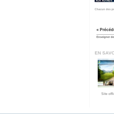
AUX AUTRES
Chacun des pr
« Précéd
Enseigner des
EN SAVO
Site of