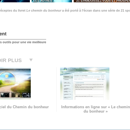
…
LES AUTRES...
21 ÉPANOUISSEZ-VOUS ET PROSPÉ
éceptes du livret
Le chemin du bonheur
a été porté à l’écran dans une série de 21 sp
ent
 outils pour une vie meilleure
IR PLUS
ficiel du Chemin du bonheur
Informations en ligne sur « Le chemin
du bonheur »