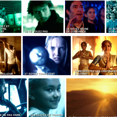
DEZ ET
OTRE
14 SOYEZ DIGNE
15 AC
ENT
13 NE VOLEZ PAS
DE CONFIANCE
VOS O
18 RESPECTEZ LES CROYANCE
AVAILLEUR
17 SOYEZ COMPÉTENT
D’AUTRUI
E NE PAS FAIRE
20 ESSAYEZ DE TRAITER