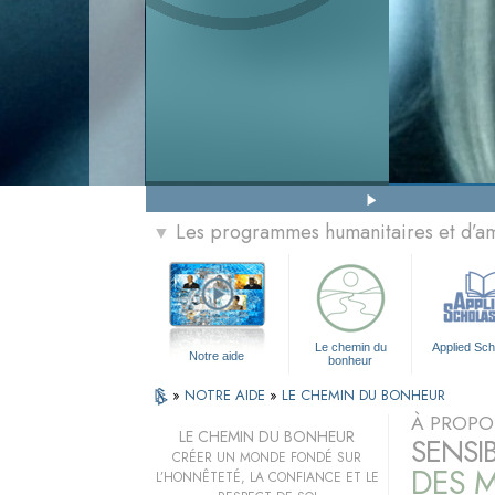
Les programmes humanitaires et d’am
▼
Le chemin du
Applied Sch
Notre aide
bonheur
»
NOTRE AIDE
»
LE CHEMIN DU BONHEUR
À PROPO
LE CHEMIN DU BONHEUR
SENSI
CRÉER UN MONDE FONDÉ SUR
DES M
L’HONNÊTETÉ, LA CONFIANCE ET LE