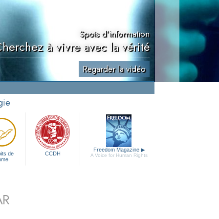
Spots d’information
Cherchez à vivre avec la vérité
Regarder la vidéo
gie
Freedom Magazine
▶
its de
CCDH
A Voice for Human Rights
mme
AR