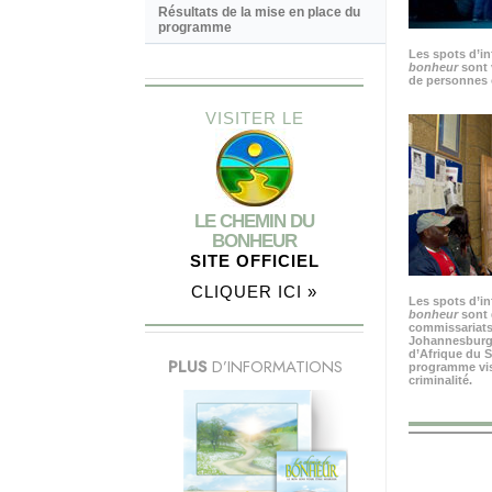
Résultats de la mise en place du
programme
Les spots d’i
bonheur
sont 
de personnes 
VISITER LE
LE CHEMIN DU
BONHEUR
SITE OFFICIEL
CLIQUER ICI »
Les spots d’i
bonheur
sont 
commissariats
Johannesburg, 
d’Afrique du S
PLUS
D’INFORMATIONS
programme visa
criminalité.