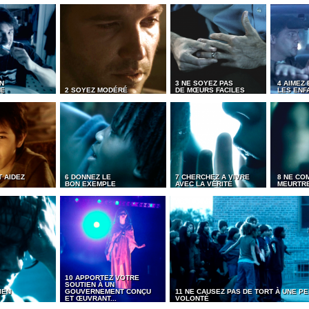
N
3 NE SOYEZ PAS
4 AIMEZ 
ME
2 SOYEZ MODÉRÉ
DE MŒURS FACILES
LES ENF
 AIDEZ
6 DONNEZ LE
7 CHERCHEZ A VIVRE
8 NE CO
BON EXEMPLE
AVEC LA VÉRITÉ
MEURTR
10 APPORTEZ VOTRE
SOUTIEN À UN
IEN
GOUVERNEMENT CONÇU
11 NE CAUSEZ PAS DE TORT À UNE 
ET ŒUVRANT...
VOLONTÉ