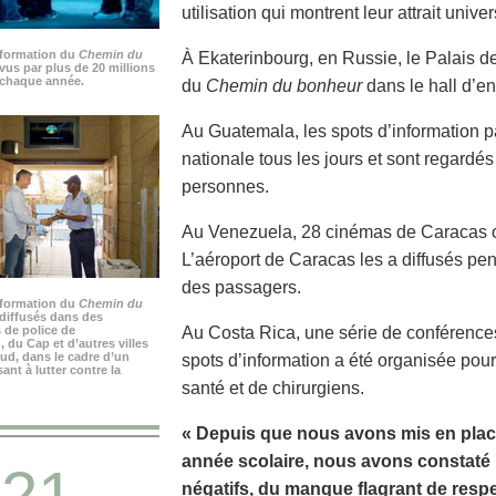
utilisation qui montrent leur attrait univer
nformation du
Chemin du
À Ekaterinbourg, en Russie, le Palais de 
vus par plus de 20 millions
chaque année.
du
Chemin du bonheur
dans le hall d’en
Au Guatemala, les spots d’information p
nationale tous les jours et sont regardé
personnes.
Au Venezuela, 28 cinémas de Caracas on
L’aéroport de Caracas les a diffusés pen
des passagers.
nformation du
Chemin du
diffusés dans des
 de police de
Au Costa Rica, une série de conférenc
du Cap et d’autres villes
ud, dans le cadre d’un
spots d’information a été organisée pou
nt à lutter contre la
santé et de chirurgiens.
« Depuis que nous avons mis en plac
année scolaire, nous avons constat
21
négatifs, du manque flagrant de respe