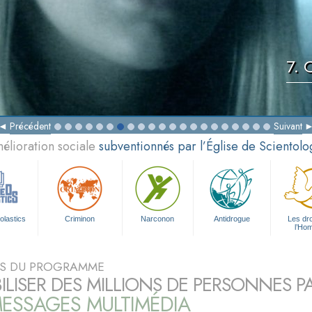
7. 
Précédent
Suivant
élioration sociale
subventionnés par l’Église de Scientolo
olastics
Criminon
Narconon
Antidrogue
Les dro
l’Ho
S DU PROGRAMME
BILISER DES MILLIONS DE PERSONNES P
ESSAGES MULTIMÉDIA