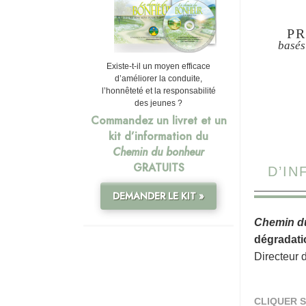
PR
basés
Existe-t-il un moyen efficace
d’améliorer la conduite,
l’honnêteté et la responsabilité
des jeunes ?
Commandez un livret et un
kit d’information du
Chemin du bonheur
GRATUITS
D’I
DEMANDER LE KIT »
Chemin d
dégradati
Directeur 
CLIQUER S